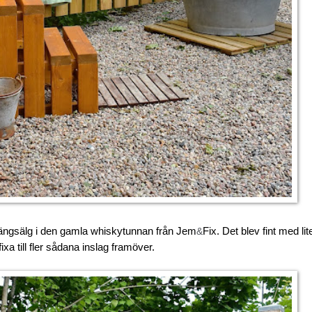
 hängsälg i den gamla whiskytunnan från Jem
Fix. Det blev fint med lit
&
xa till fler sådana inslag framöver.