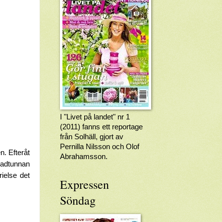
I "Livet på landet" nr 1
(2011) fanns ett reportage
från Solhäll, gjort av
Pernilla Nilsson och Olof
n. Efteråt
Abrahamsson.
badtunnan
rielse det
Expressen
Söndag