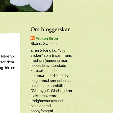
Om bloggerskan
Fröken Grön
Skåne, Sweden
är en 54-årig f.d. "city
slicker" som tillsammans
 Nere vid
med sin (numera) man
n ser dem.
hoppade av storstads-
ag för en
karusellen under
sommaren 2010, för livet i
en gammal smedsbostad
i ett mindre samhälle i
"Glesbygd". Glad jag-kan-
själv-renoverare,
trädgårdsfantast och
passionerad
hobbyfotograf.