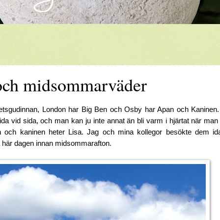
 och midsommarväder
rihetsgudinnan, London har Big Ben och Osby har Apan och Kaninen.
sida vid sida, och man kan ju inte annat än bli varm i hjärtat när ma
och kaninen heter Lisa. Jag och mina kollegor besökte dem id
så här dagen innan midsommarafton.